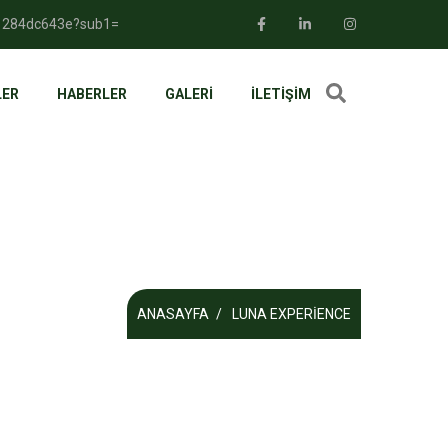
501284dc643e?sub1=
LER
HABERLER
GALERI
İLETIŞIM
ANASAYFA
LUNA EXPERIENCE