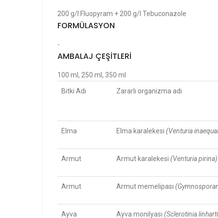
200 g/l Fluopyram + 200 g/l Tebuconazole
FORMÜLASYON
-
AMBALAJ ÇEŞİTLERİ
100 ml, 250 ml, 350 ml
Bitki Adı
Zararlı organizma adı
Elma
Elma karalekesi
(Venturia inaequal
Armut
Armut karalekesi
(Venturia pirina)
Armut
Armut memelipası
(Gymnosporan
Ayva
Ayva monilyası
(Sclerotinia linhart