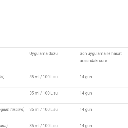
Uygulama dozu
Son uygulama ile hasat
arasındaki süre
is)
35 ml / 100 L su
14 gün
35 ml / 100 L su
14 gün
gium fuscum)
35 ml / 100 L su
14 gün
iana)
35 ml / 100 L su
14 gün