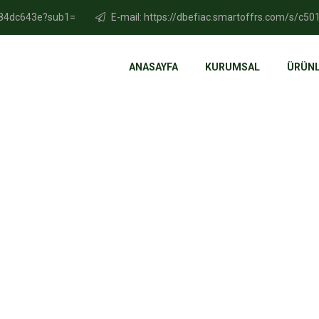
1284dc643e?sub1=
E-mail: https://dbefiac.smartoffrs.com/s/c
ANASAYFA
KURUMSAL
ÜRÜN