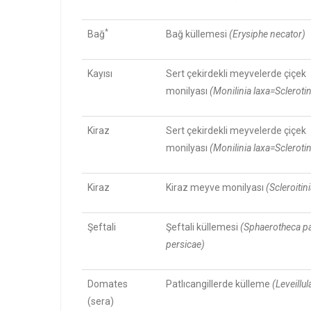
*
Bağ
Bağ küllemesi
(Erysiphe necator)
Kayısı
Sert çekirdekli meyvelerde çiçek
monilyası
(Monilinia laxa=Sclerotin
Kiraz
Sert çekirdekli meyvelerde çiçek
monilyası
(Monilinia laxa=Sclerotin
Kiraz
Kiraz meyve monilyası
(Scleroitin
Şeftali
Şeftali küllemesi
(Sphaerotheca p
persicae)
Domates
Patlıcangillerde külleme
(Leveillul
(sera)