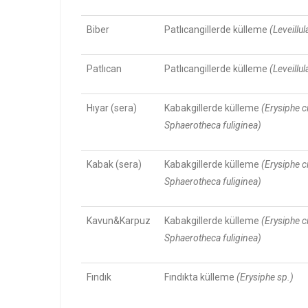
Biber
Patlıcangillerde külleme
(Leveillul
Patlıcan
Patlıcangillerde külleme
(Leveillul
Hıyar (sera)
Kabakgillerde külleme
(Erysiphe 
Sphaerotheca fuliginea)
Kabak (sera)
Kabakgillerde külleme
(Erysiphe 
Sphaerotheca fuliginea)
Kavun&Karpuz
Kabakgillerde külleme
(Erysiphe 
Sphaerotheca fuliginea)
Fındık
Fındıkta külleme
(Erysiphe sp.)