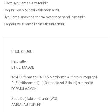
1 kez uygulamanız yeterlidir.
Çoğunlukla bitkideki köklerden alınır.
Uygulama sırasında toprak yeterince nemli olmalıdır.
Yağmur ve sulama ilacın etkisini arttırır.
ÜRÜN GRUBU
herbisitler
ETKİLİ MADDE
%24 Flufenaset + %17.5 Metribuzin 4'-floro-N-izopropil-
2-[5 (triflorometil) - 1,3,4 tiadiazol-2-iloksi] asetanilid
FORMÜLASYON
Suda Dağılabilen Granül (WG)
AMBALAJ TÜRLERİ