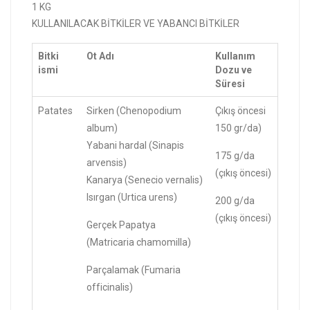
1 KG
KULLANILACAK BİTKİLER VE YABANCI BİTKİLER
Bitki
Ot Adı
Kullanım
ismi
Dozu ve
Süresi
Patates
Sirken (Chenopodium
Çıkış öncesi
album)
150 gr/da)
Yabani hardal (Sinapis
175 g/da
arvensis)
(çıkış öncesi)
Kanarya (Senecio vernalis)
Isırgan (Urtica urens)
200 g/da
(çıkış öncesi)
Gerçek Papatya
(Matricaria chamomilla)
Parçalamak (Fumaria
officinalis)