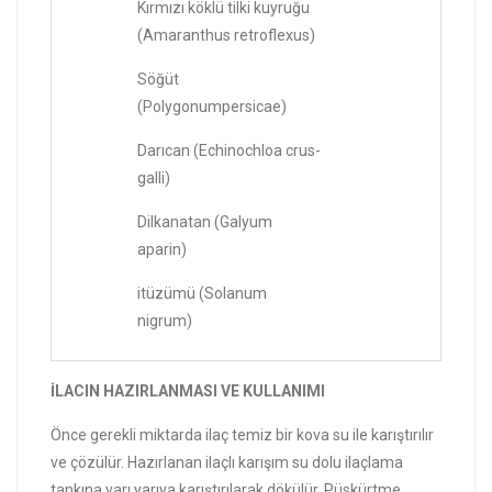
Kırmızı köklü tilki kuyruğu
(Amaranthus retroflexus)
Söğüt
(Polygonumpersicae)
Darıcan (Echinochloa crus-
galli)
Dilkanatan (Galyum
aparin)
itüzümü (Solanum
nigrum)
İLACIN HAZIRLANMASI VE KULLANIMI
Önce gerekli miktarda ilaç temiz bir kova su ile karıştırılır
ve çözülür. Hazırlanan ilaçlı karışım su dolu ilaçlama
tankına yarı yarıya karıştırılarak dökülür. Püskürtme