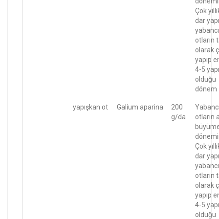
dönemi
Çok yıllı
dar yapr
yabancı
otların
olarak ç
yapıp e
4-5 yapr
olduğu
dönem
yapışkan ot
Galium aparina
200
Yabanc
g/da
otların 
büyüm
dönemi
Çok yıllı
dar yapr
yabancı
otların
olarak ç
yapıp e
4-5 yapr
olduğu