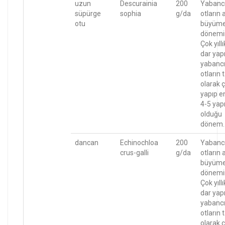
uzun
Descurainia
200
Yabanc
süpürge
sophia
g/da
otların 
otu
büyüm
dönemi
Çok yıllı
dar yapr
yabancı
otların
olarak ç
yapıp e
4-5 yapr
olduğu
dönem.
dancan
Echinochloa
200
Yabanc
crus-galli
g/da
otların 
büyüm
dönemi
Çok yıllı
dar yapr
yabancı
otların
olarak ç