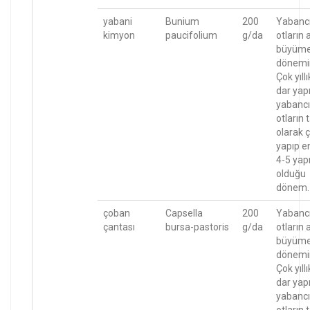
yabani
Bunium
200
Yabanc
kimyon
paucifolium
g/da
otların 
büyüm
dönemi
Çok yıllı
dar yapr
yabancı
otların
olarak ç
yapıp e
4-5 yapr
olduğu
dönem.
çoban
Capsella
200
Yabanc
çantası
bursa-pastoris
g/da
otların 
büyüm
dönemi
Çok yıllı
dar yapr
yabancı
otların