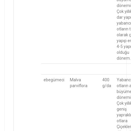
dönemi
Çok yıllı
dar yapr
yabancı
otların
olarak ç
yapıp e
4-5 yapr
olduğu
dönem.
ebegümeci
Malva
400
Yabanc
parviflora
g/da
otların 
büyüm
dönemi
Çok yıllı
geniş
yapraklı
otlara
Çiçekl