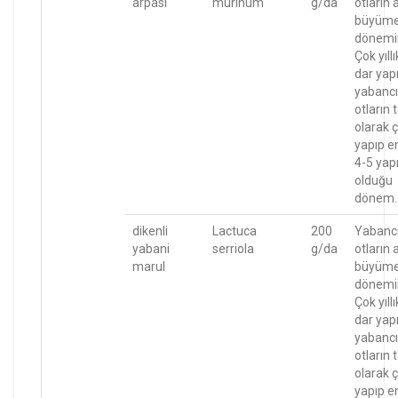
arpası
murinum
g/da
otların 
büyüm
dönemi
Çok yıllı
dar yapr
yabancı
otların
olarak ç
yapıp e
4-5 yapr
olduğu
dönem.
dikenli
Lactuca
200
Yabanc
yabani
serriola
g/da
otların 
marul
büyüm
dönemi
Çok yıllı
dar yapr
yabancı
otların
olarak ç
yapıp e