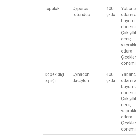
topalak
Cyperus
400
Yabanc
rotundus
g/da
otların 
büyüm
dönemi
Çok yıllı
geniş
yapraklı
otlara
Çiçekl
dönemi
köpek dişi
Cynadon
400
Yabanc
ayrığı
dactylon
g/da
otların 
büyüm
dönemi
Çok yıllı
geniş
yapraklı
otlara
Çiçekl
dönemi