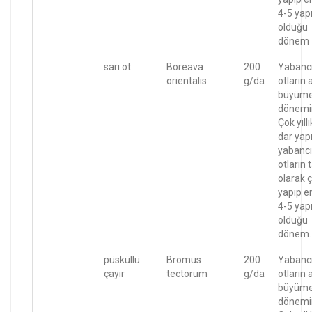
4-5 yapr
olduğu
dönem
sarı ot
Boreava
200
Yabanc
orientalis
g/da
otların 
büyüm
dönemi
Çok yıllı
dar yapr
yabancı
otların
olarak ç
yapıp e
4-5 yapr
olduğu
dönem.
püsküllü
Bromus
200
Yabanc
çayır
tectorum
g/da
otların 
büyüm
dönemi