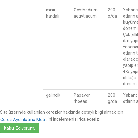
mısır
Ochthodium
200
Yabanc
hardalı
aegytiacum
g/da
otların 
büyüm
dönemi
Çok yıllı
dar yapr
yabancı
otların
olarak ç
yapıp e
4-5 yapr
olduğu
dönem.
gelincik
Papaver
200
Yabanc
rhoeas
g/da
otların 
büyüm
Site üzerinde kullanılan çerezler hakkında detaylı bilgi almak için
dönemi
'ni incelemenizi rica ederiz.
Çerez Aydınlatma Metni
Çok yıllı
dar yapr
Kabul Ediyorum.
yabancı