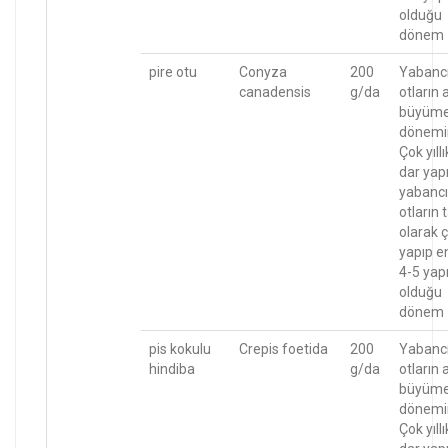
olduğu
dönem
pire otu
Conyza
200
Yabanc
canadensis
g/da
otların 
büyüm
dönemi
Çok yıllı
dar yapr
yabancı
otların
olarak ç
yapıp e
4-5 yapr
olduğu
dönem
pis kokulu
Crepis foetida
200
Yabanc
hindiba
g/da
otların 
büyüm
dönemi
Çok yıllı