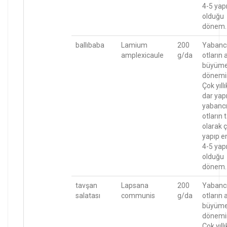
4-5 yapr
olduğu
dönem.
ballıbaba
Lamium
200
Yabanc
amplexicaule
g/da
otların 
büyüm
dönemi
Çok yıllı
dar yapr
yabancı
otların
olarak ç
yapıp e
4-5 yapr
olduğu
dönem.
tavşan
Lapsana
200
Yabanc
salatası
communis
g/da
otların 
büyüm
dönemi
Çok yıllı