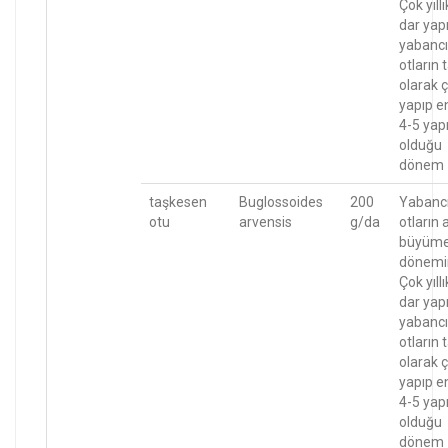
Çok yıllı
dar yapr
yabancı
otların
olarak ç
yapıp e
4-5 yapr
olduğu
dönem
taşkesen
Buglossoides
200
Yabanc
otu
arvensis
g/da
otların 
büyüm
dönemi
Çok yıllı
dar yapr
yabancı
otların
olarak ç
yapıp e
4-5 yapr
olduğu
dönem