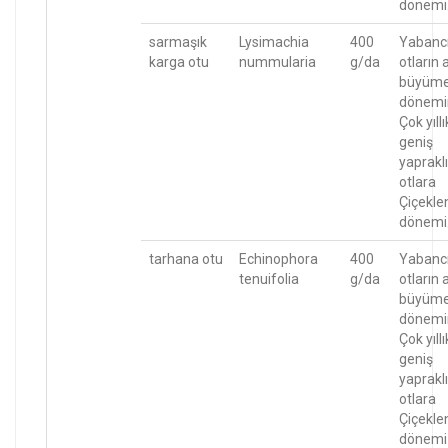
dönemi
sarmaşık
Lysimachia
400
Yabanc
karga otu
nummularia
g/da
otların 
büyüm
dönemi
Çok yıllı
geniş
yapraklı
otlara
Çiçekl
dönemi
tarhana otu
Echinophora
400
Yabanc
tenuifolia
g/da
otların 
büyüm
dönemi
Çok yıllı
geniş
yapraklı
otlara
Çiçekl
dönemi