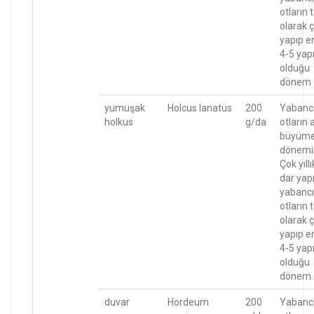
otların
olarak ç
yapıp e
4-5 yapr
olduğu
dönem
yumuşak
Holcus lanatus
200
Yabanc
holkus
g/da
otların 
büyüm
dönemi
Çok yıllı
dar yapr
yabancı
otların
olarak ç
yapıp e
4-5 yapr
olduğu
dönem.
duvar
Hordeum
200
Yabanc