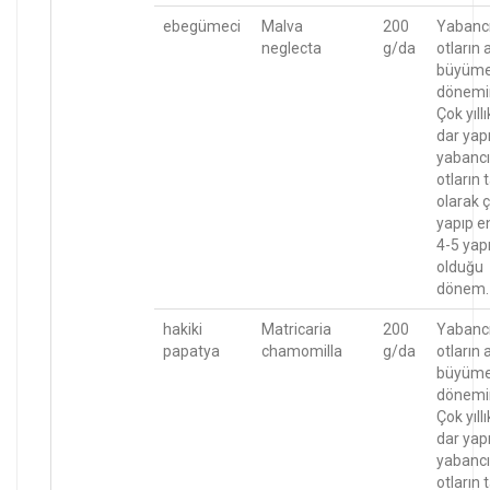
ebegümeci
Malva
200
Yabanc
neglecta
g/da
otların 
büyüm
dönemi
Çok yıllı
dar yapr
yabancı
otların
olarak ç
yapıp e
4-5 yapr
olduğu
dönem.
hakiki
Matricaria
200
Yabanc
papatya
chamomilla
g/da
otların 
büyüm
dönemi
Çok yıllı
dar yapr
yabancı
otların