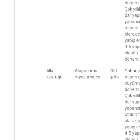
dönemi
Çok yıllı
dar yapr
yabancı
otların
olarak ç
yapıp e
4-5 yapr
olduğu
dönem.
tilki
Alopecurus
200
Yabanc
kuyruğu
myosuroides
g/da
otların 
büyüm
dönemi
Çok yıllı
dar yapr
yabancı
otların
olarak ç
yapıp e
4-5 yapr
olduğu