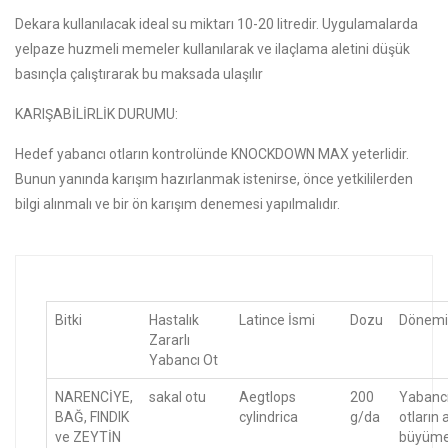
Dekara kullanılacak ideal su miktarı 10-20 litredir. Uygulamalarda
yelpaze huzmeli memeler kullanılarak ve ilaçlama aletini düşük
basınçla çalıştırarak bu maksada ulaşılır
KARIŞABİLİRLİK DURUMU:
Hedef yabancı otların kontrolünde KNOCKDOWN MAX yeterlidir.
Bunun yanında karışım hazırlanmak istenirse, önce yetkililerden
bilgi alınmalı ve bir ön karışım denemesi yapılmalıdır.
Bitki
Hastalık
Latince İsmi
Dozu
Dönemi
Zararlı
Yabancı Ot
NARENCİYE,
sakal otu
Aegtlops
200
Yabanc
BAĞ, FINDIK
cylindrica
g/da
otların 
ve ZEYTİN
büyüm