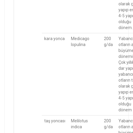
olarak ç
yapıp e
4-5 yapr
olduğu
dönem.
kara yonca
Medicago
200
Yabanc
lopulina
g/da
otların 
büyüm
dönemi
Çok yıllı
dar yapr
yabancı
otların
olarak ç
yapıp e
4-5 yapr
olduğu
dönem
taş yoncası
Melilotus
200
Yabanc
indica
g/da
otların 
büyüm