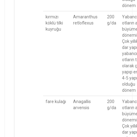
dönem
kırmızı
Amaranthus
200
Yabanc
köklü tilki
retloflexus
g/da
otların 
kuyruğu
büyüm
dönemi
Çok yıllı
dar yapr
yabancı
otların
olarak ç
yapıp e
4-5 yapr
olduğu
dönem
fare kulağı
Anagallis
200
Yabanc
arvensis
g/da
otların 
büyüm
dönemi
Çok yıllı
dar yapr