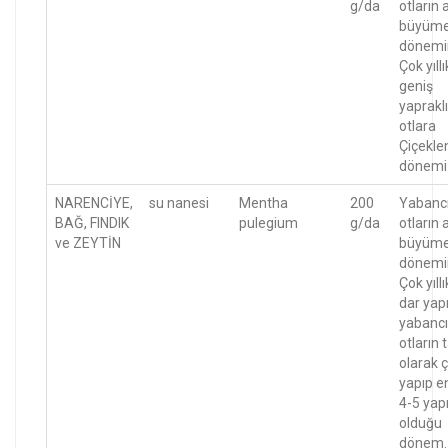
g/da
otların 
büyüm
dönemi
Çok yıllı
geniş
yapraklı
otlara
Çiçekl
dönemi
NARENCİYE,
su nanesi
Mentha
200
Yabanc
BAĞ, FINDIK
pulegium
g/da
otların 
ve ZEYTİN
büyüm
dönemi
Çok yıllı
dar yapr
yabancı
otların
olarak ç
yapıp e
4-5 yapr
olduğu
dönem.