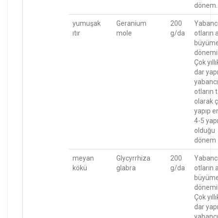
dönem.
yumuşak
Geranium
200
Yabanc
ıtır
mole
g/da
otların 
büyüm
dönemi
Çok yıllı
dar yapr
yabancı
otların
olarak ç
yapıp e
4-5 yapr
olduğu
dönem
meyan
Glycyrrhiza
200
Yabanc
kökü
glabra
g/da
otların 
büyüm
dönemi
Çok yıllı
dar yapr
yabancı