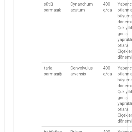
sütlü
Cynanchum
400
Yabanc
sarmaşık
acutum
g/da
otların 
büyüm
dönemi
Çok yıllı
geniş
yapraklı
otlara
Çiçekl
dönemi
tarla
Convolvulus
400
Yabanc
sarmaşığı
arvensis
g/da
otların 
büyüm
dönemi
Çok yıllı
geniş
yapraklı
otlara
Çiçekl
dönemi
böğürtlen
Rubus
400
Yabanc