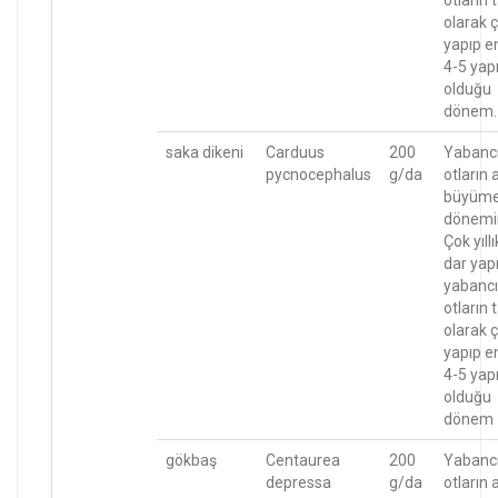
olarak ç
yapıp e
4-5 yapr
olduğu
dönem.
saka dikeni
Carduus
200
Yabanc
pycnocephalus
g/da
otların 
büyüm
dönemi
Çok yıllı
dar yapr
yabancı
otların
olarak ç
yapıp e
4-5 yapr
olduğu
dönem
gökbaş
Centaurea
200
Yabanc
depressa
g/da
otların 