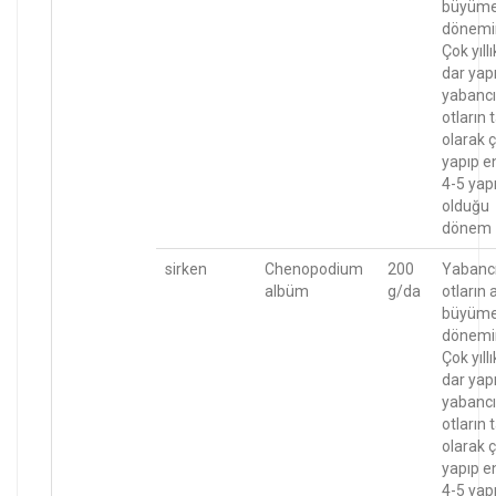
büyüm
dönemi
Çok yıllı
dar yapr
yabancı
otların
olarak ç
yapıp e
4-5 yapr
olduğu
dönem
sirken
Chenopodium
200
Yabanc
albüm
g/da
otların 
büyüm
dönemi
Çok yıllı
dar yapr
yabancı
otların
olarak ç
yapıp e
4-5 yapr