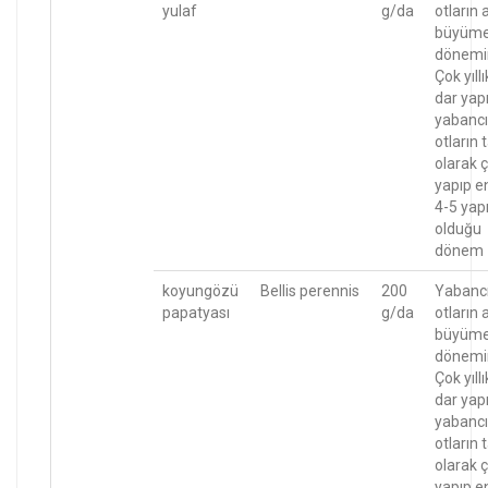
yulaf
g/da
otların 
büyüm
dönemi
Çok yıllı
dar yapr
yabancı
otların
olarak ç
yapıp e
4-5 yapr
olduğu
dönem
koyungözü
Bellis perennis
200
Yabanc
papatyası
g/da
otların 
büyüm
dönemi
Çok yıllı
dar yapr
yabancı
otların
olarak ç
yapıp e