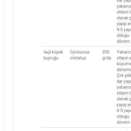
dar yapr
yabancı
otların
olarak ç
yapıp e
4-5 yapr
olduğu
dönem
taçlı köpek
Cynosorus
200
Yabanc
kuyruğu
cristatus
g/da
otların 
büyüm
dönemi
Çok yıllı
dar yapr
yabancı
otların
olarak ç
yapıp e
4-5 yapr
olduğu
dönem.