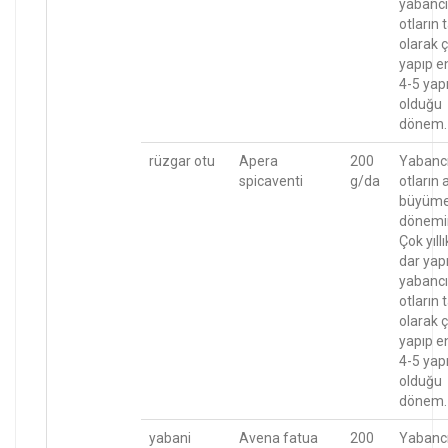
yabancı
otların
olarak ç
yapıp e
4-5 yapr
olduğu
dönem.
rüzgar otu
Apera
200
Yabanc
spicaventi
g/da
otların 
büyüm
dönemi
Çok yıllı
dar yapr
yabancı
otların
olarak ç
yapıp e
4-5 yapr
olduğu
dönem.
yabani
Avena fatua
200
Yabanc