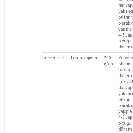
dar yapr
yabancı
otların
olarak ç
yapıp e
4-5 yapr
olduğu
dönem.
ince delice
Lolium rigidum
200
Yabanc
g/da
otların 
büyüm
dönemi
Çok yıllı
dar yapr
yabancı
otların
olarak ç
yapıp e
4-5 yapr
olduğu
dönem.