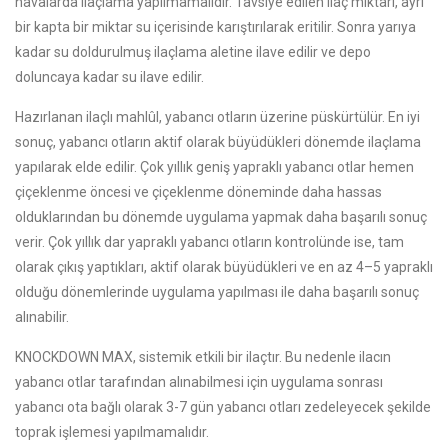
havalarda ilaçlama yapılmamalıdır. Tavsiye edilen ilaç miktarı, ayrı
bir kapta bir miktar su içerisinde karıştırılarak eritilir. Sonra yarıya
kadar su doldurulmuş ilaçlama aletine ilave edilir ve depo
doluncaya kadar su ilave edilir.
Hazırlanan ilaçlı mahlûl, yabancı otların üzerine püskürtülür. En iyi
sonuç, yabancı otların aktif olarak büyüdükleri dönemde ilaçlama
yapılarak elde edilir. Çok yıllık geniş yapraklı yabancı otlar hemen
çiçeklenme öncesi ve çiçeklenme döneminde daha hassas
olduklarından bu dönemde uygulama yapmak daha başarılı sonuç
verir. Çok yıllık dar yapraklı yabancı otların kontrolünde ise, tam
olarak çıkış yaptıkları, aktif olarak büyüdükleri ve en az 4–5 yapraklı
olduğu dönemlerinde uygulama yapılması ile daha başarılı sonuç
alınabilir.
KNOCKDOWN MAX, sistemik etkili bir ilaçtır. Bu nedenle ilacın
yabancı otlar tarafından alınabilmesi için uygulama sonrası
yabancı ota bağlı olarak 3-7 gün yabancı otları zedeleyecek şekilde
toprak işlemesi yapılmamalıdır.