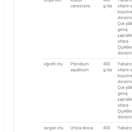
canescens
g/da
otların 
büyüm
dönemi
Çok yıllı
geniş
yapraklı
otlara
Çiçekl
dönemi
eğrelti otu
Pteridium
400
Yabanc
aquilinum
g/da
otların 
büyüm
dönemi
Çok yıllı
geniş
yapraklı
otlara
Çiçekl
dönemi
ısırgan otu
Urtica dioica
400
Yabanc