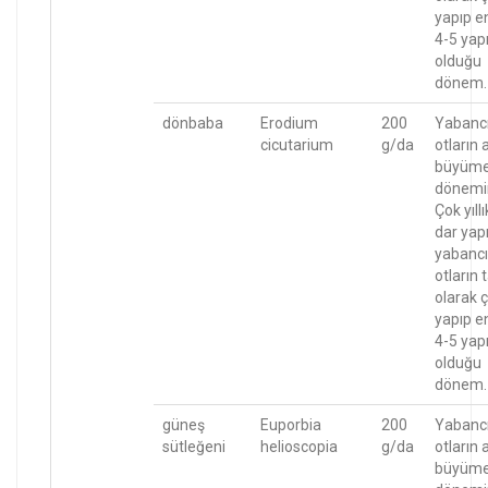
yapıp e
4-5 yapr
olduğu
dönem.
dönbaba
Erodium
200
Yabanc
cicutarium
g/da
otların 
büyüm
dönemi
Çok yıllı
dar yapr
yabancı
otların
olarak ç
yapıp e
4-5 yapr
olduğu
dönem.
güneş
Euporbia
200
Yabanc
sütleğeni
helioscopia
g/da
otların 
büyüm