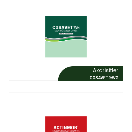
Akarisitler
COSAVET®WG