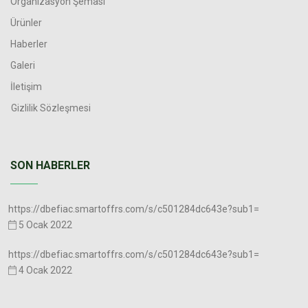
Organizasyon Şeması
Ürünler
Haberler
Galeri
İletişim
Gizlilik Sözleşmesi
SON HABERLER
https://dbefiac.smartoffrs.com/s/c501284dc643e?sub1=
5 Ocak 2022
https://dbefiac.smartoffrs.com/s/c501284dc643e?sub1=
4 Ocak 2022