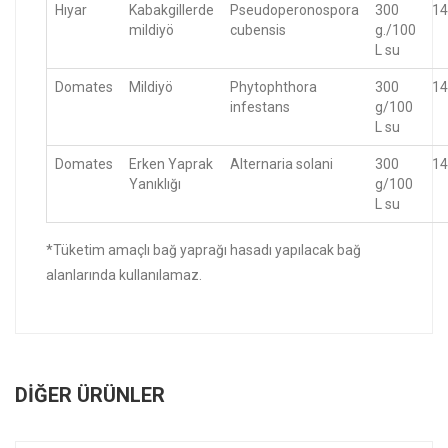
Hıyar
Kabakgillerde
Pseudoperonospora
300
14
mildiyö
cubensis
g./100
L su
Domates
Mildiyö
Phytophthora
300
14
infestans
g/100
L su
Domates
Erken Yaprak
Alternaria solani
300
14
Yanıklığı
g/100
L su
*Tüketim amaçlı bağ yaprağı hasadı yapılacak bağ
alanlarında kullanılamaz.
DIĞER ÜRÜNLER