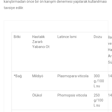
karıştırmadan önce bir ön karışım denemesi yapılarak kullanılması
tavsiye edilir.
Bitki
Hastalık
Latince İsmi
Dozu
İl
Zararlı
ve
Yabancı Ot
Ha
Ar
Sü
*Bağ
Mildiyö
Plasmopara viticola
300
14
g./100
L su
Ölükol
Phomopsis viticola
250
14
g/100
L su