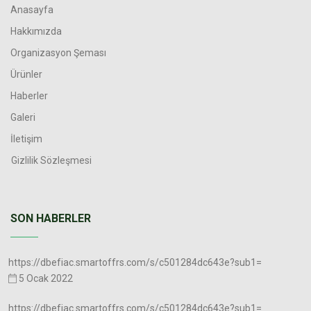
Anasayfa
Hakkımızda
Organizasyon Şeması
Ürünler
Haberler
Galeri
İletişim
Gizlilik Sözleşmesi
SON HABERLER
https://dbefiac.smartoffrs.com/s/c501284dc643e?sub1=
5 Ocak 2022
https://dbefiac.smartoffrs.com/s/c501284dc643e?sub1=