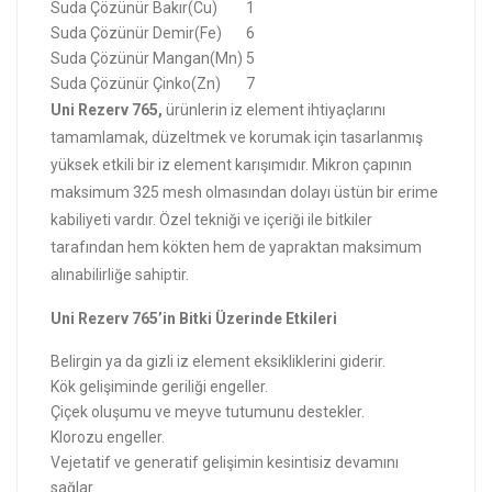
Suda Çözünür Bakır(Cu)
1
Suda Çözünür Demir(Fe)
6
Suda Çözünür Mangan(Mn)
5
Suda Çözünür Çinko(Zn)
7
Uni Rezerv 765,
ürünlerin iz element ihtiyaçlarını
tamamlamak, düzeltmek ve korumak için tasarlanmış
yüksek etkili bir iz element karışımıdır. Mikron çapının
maksimum 325 mesh olmasından dolayı üstün bir erime
kabiliyeti vardır. Özel tekniği ve içeriği ile bitkiler
tarafından hem kökten hem de yapraktan maksimum
alınabilirliğe sahiptir.
Uni Rezerv 765’in Bitki Üzerinde Etkileri
Belirgin ya da gizli iz element eksikliklerini giderir.
Kök gelişiminde geriliği engeller.
Çiçek oluşumu ve meyve tutumunu destekler.
Klorozu engeller.
Vejetatif ve generatif gelişimin kesintisiz devamını
sağlar.