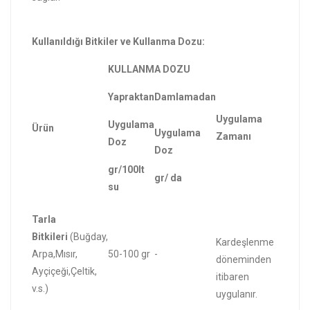
Kullanıldığı Bitkiler ve Kullanma Dozu:
KULLANMA DOZU
Yapraktan
Damlamadan
Uygulama
Uygulama
Ürün
Uygulama
Zamanı
Doz
Doz
gr/100lt
gr/ da
su
Tarla
Bitkileri
(Buğday,
Kardeşlenme
Arpa,Mısır,
50-100 gr
-
döneminden
Ayçiçeği,Çeltik,
itibaren
v.s.)
uygulanır.