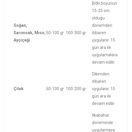
Bitki boyunun
15-25 cm
olduğu
Soğan,
dönemden
Sarımsak, Mısır,
50-100 gr
100-300 gr
itibaren
Ayçiçeği
uygulanır. 15
gün ara ile
uygulamalara
devam edilir.
Dikimden
itibaren
Çilek
50-100 gr
100-200 gr
uygulanır. 15
gün ara ile
devam edilir.
İlkabahar
döneminde
uygulamaya