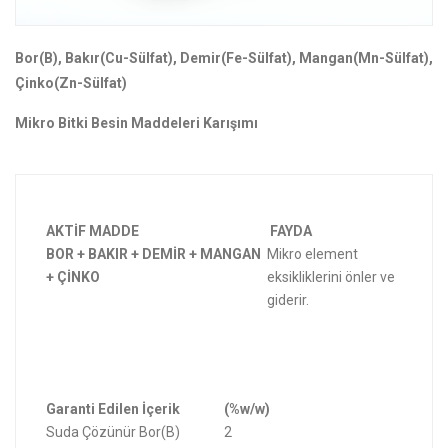
Bor(B), Bakır(Cu-Sülfat), Demir(Fe-Sülfat), Mangan(Mn-Sülfat),
Çinko(Zn-Sülfat)
Mikro Bitki Besin Maddeleri Karışımı
AKTİF MADDE
FAYDA
BOR + BAKIR + DEMİR + MANGAN
Mikro element
+ ÇİNKO
eksikliklerini önler ve
giderir.
Garanti Edilen İçerik
(%w/w)
Suda Çözünür Bor(B)
2